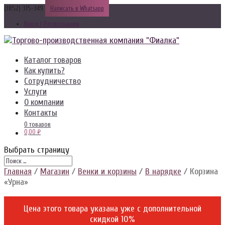
(3852) 315-349
Написать в Whatsapp
Вход | Регистрация
Каталог товаров
Как купить?
Сотрудничество
Услуги
О компании
Контакты
0 товаров
0,00 ₽
Выбрать страницу
Главная
/
Магазин
/
Венки и корзины
/
В нарядке
/ Корзина
«Урна»
Цена этого товара указана уже c дополнительной
скидкой 10%