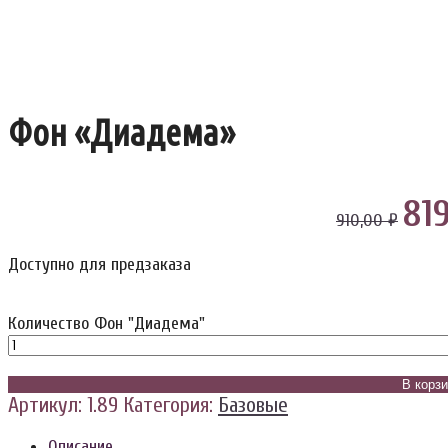
Фон «Диадема»
81
910,00 ₽
Доступно для предзаказа
Количество Фон "Диадема"
В корз
Артикул:
1.89
Категория:
Базовые
Описание