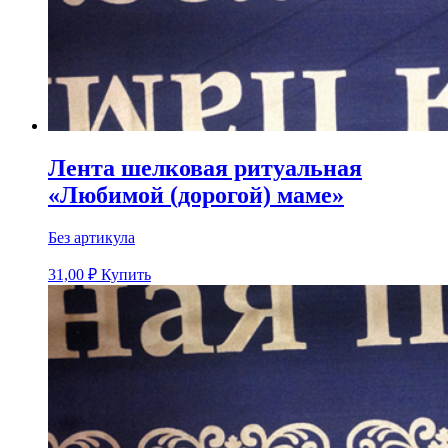
Лента шелковая ритуальная
«Любимой (дорогой) маме»
Без артикула
31,00
₽
Купить