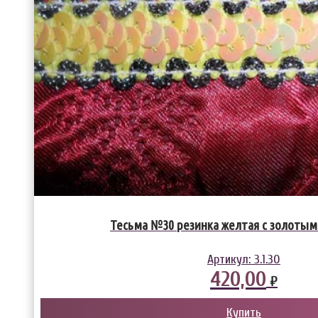
Тесьма №30 резинка желтая с золоты
Артикул:
3.1.30
420,00
₽
Купить