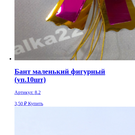
Бант маленький фигурный
(уп.10шт)
Артикул:
8.2
3,50
₽
Купить