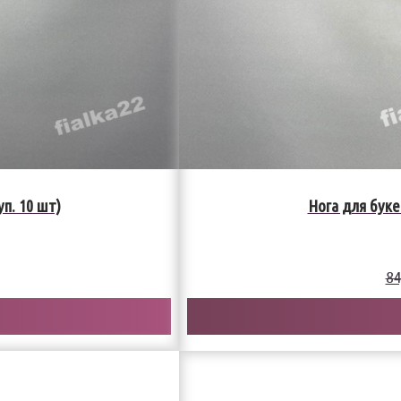
уп. 10 шт)
Нога для букет
84