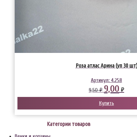
Роза атлас Арина (уп 30 шт
Артикул:
4.258
9,00
₽
9,50 ₽
Купить
Категории товаров
Венки и корзины