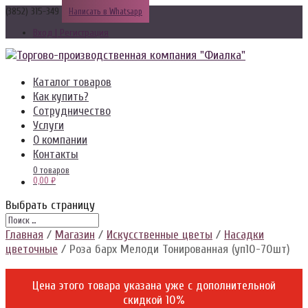
(3852) 315-349
Написать в Whatsapp
Вход | Регистрация
Каталог товаров
Как купить?
Сотрудничество
Услуги
О компании
Контакты
0 товаров
0,00 ₽
Выбрать страницу
Главная
/
Магазин
/
Искусственные цветы
/
Насадки
цветочные
/ Роза барх Мелоди Тонированная (уп10-70шт)
Цена этого товара указана уже c дополнительной
скидкой 10%