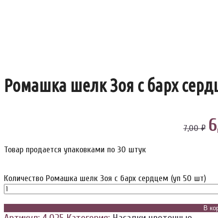
Ромашка шелк Зоя с барх сердц
6
7,00 ₽
Товар продается упаковками по 30 штук
Количество Ромашка шелк Зоя с барх сердцем (уп 50 шт)
В ко