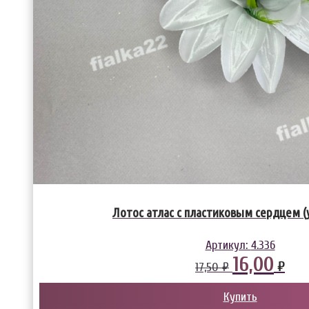
Лотос атлас с пластиковым сердцем (
Артикул:
4.336
16,00
₽
17,50 ₽
Купить