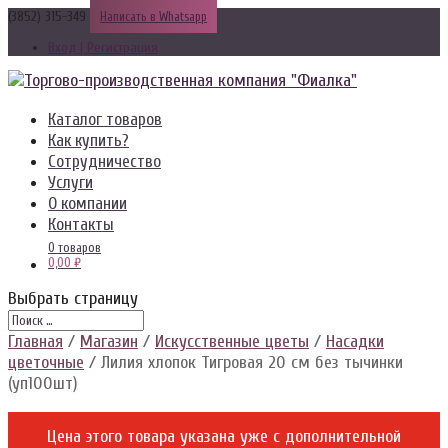
(3852) 315-349
Написать в Whatsapp
Вход | Регистрация
Каталог товаров
Как купить?
Сотрудничество
Услуги
О компании
Контакты
0 товаров
0,00 ₽
Выбрать страницу
Главная
/
Магазин
/
Искусственные цветы
/
Насадки
цветочные
/ Лилия хлопок Тигровая 20 см без тычинки
(уп100шт)
Цена этого товара указана уже c дополнительной