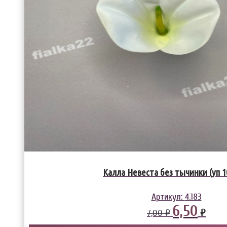
Калла Невеста без тычинки (уп 1
Артикул:
4.183
6,50
₽
7,00 ₽