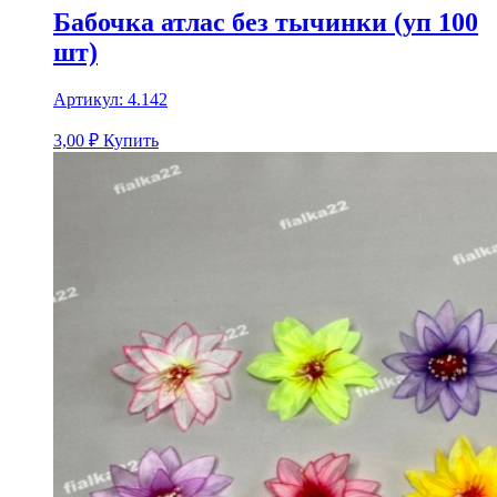
Бабочка атлас без тычинки (уп 100
шт)
Артикул:
4.142
3,00
₽
Купить