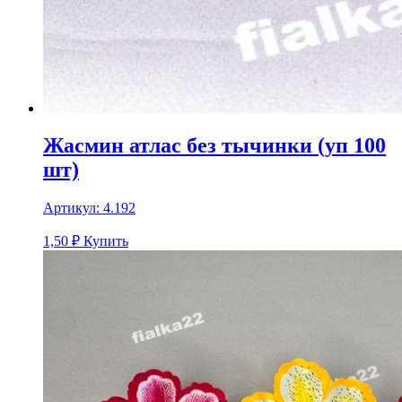
Жасмин атлас без тычинки (уп 100
шт)
Артикул:
4.192
1,50
₽
Купить