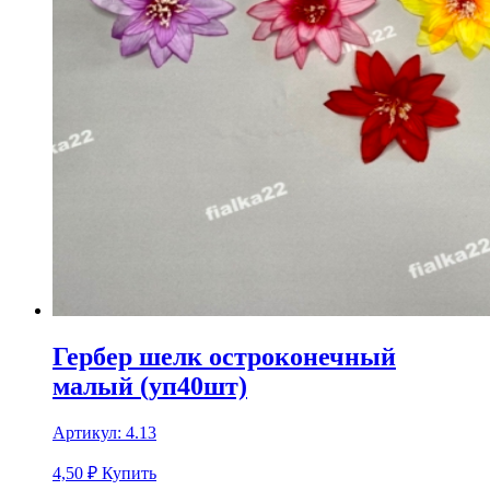
Гербер шелк остроконечный
малый (уп40шт)
Артикул:
4.13
4,50
₽
Купить