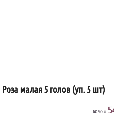
Роза малая 5 голов (уп. 5 шт)
5
60,50 ₽