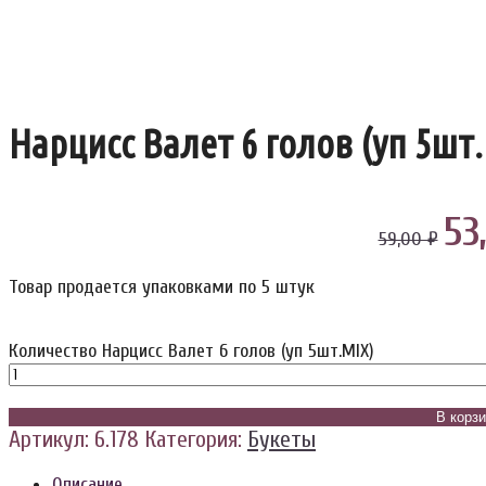
Нарцисс Валет 6 голов (уп 5шт
53
59,00 ₽
Товар продается упаковками по 5 штук
Количество Нарцисс Валет 6 голов (уп 5шт.MIX)
В корз
Артикул:
6.178
Категория:
Букеты
Описание