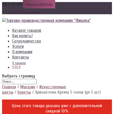
(3852) 315-349
Написать в Whatsapp
Вход | Регистрация
Каталог товаров
Как купить?
Сотрудничество
Услуги
О компании
Контакты
0 товаров
0,00 ₽
Выбрать страницу
Главная
/
Магазин
/
Искусственные
цветы
/
Букеты
/ Хризантема Крема 5 голов (уп 5 шт)
Цена этого товара указана уже c дополнительной
скидкой 10%