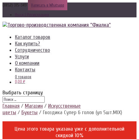
(3852) 315-349
Написать в Whatsapp
Вход | Регистрация
Каталог товаров
Как купить?
Сотрудничество
Услуги
О компании
Контакты
0 товаров
0,00 ₽
Выбрать страницу
Главная
/
Магазин
/
Искусственные
цветы
/
Букеты
/ Гвоздика Супер 6 голов (уп 5шт.MIX)
Цена этого товара указана уже c дополнительной
скидкой 10%