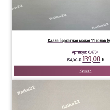
Калла бархатная малая 11 голов (у
Артикул:
6.473+
139,00
₽
154,00 ₽
Купить