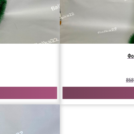
Фо
868