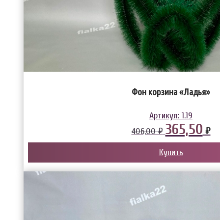
Фон корзина «Ладья»
Артикул:
1.19
365,50
₽
406,00 ₽
Купить