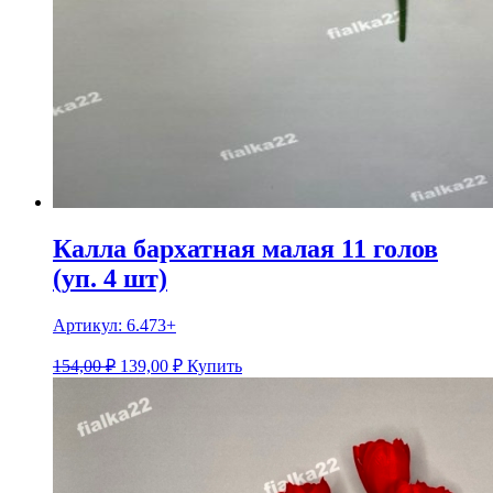
Калла бархатная малая 11 голов
(уп. 4 шт)
Артикул:
6.473+
154,00 ₽
139,00
₽
Купить