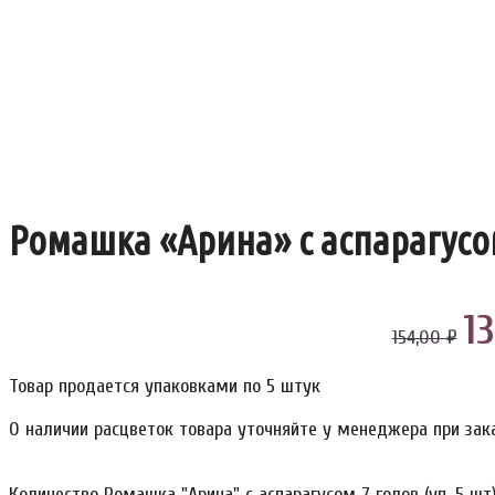
Ромашка «Арина» с аспарагусом 
1
154,00 ₽
Товар продается упаковками по 5 штук
О наличии расцветок товара уточняйте у менеджера при зак
Количество Ромашка "Арина" с аспарагусом 7 голов (уп. 5 шт